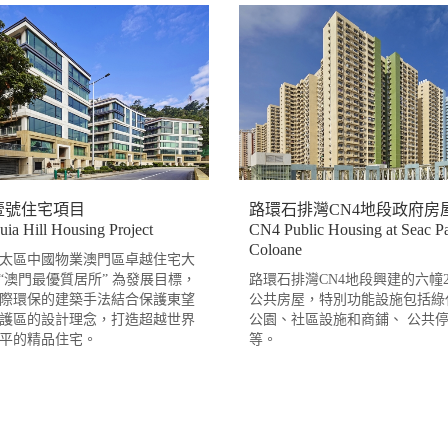
壹號住宅項目
路環石排灣CN4地段政府房
ia Hill Housing Project
CN4 Public Housing at Seac Pa
Coloane
4亞太區中國物業澳門區卓越住宅大
以 “澳門最優質居所” 為發展目標，
路環石排灣CN4地段興建的六幢2
際環保的建築手法結合保護東望
公共房屋，特別功能設施包括綠
護區的設計理念，打造超越世界
公園、社區設施和商鋪、 公共
平的精品住宅。
等。