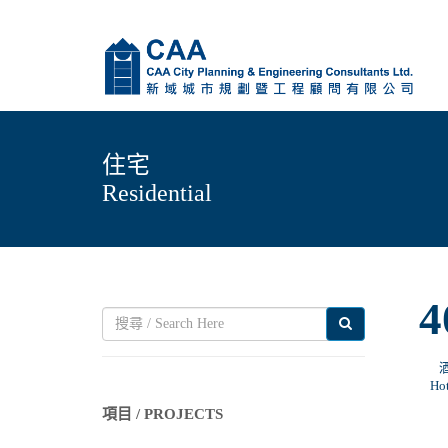
住宅
Residential
4
Ho
項目 / PROJECTS