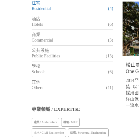
住宅
Residential
(4)
酒店
Hotels
(6)
商業
Commercial
(3)
公共設施
Public Facilities
(13)
松山
學校
One Gu
Schools
(6)
201
其他
奬- 
Others
(11)
採用國
洋山保
一流水
專業領域 / EXPERTISE
建築 / Architecture
機電 / MEP
土木 / Civil Engineering
結構 / Structural Engineering