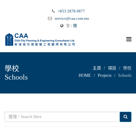
+853 2878 0877
service@caa.com.mo
繁
/
簡
學校
主頁
項目
學校
Schools
HOME
Projects
Schools