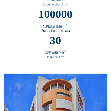
Commercial Units
100000
2
公共設施面積 (m
)
Public Facilities Area
30
2
規劃面積 (km
)
Planned Area