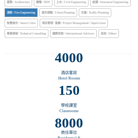
建築 / Architecture
機電 / MEP
土木 / Civil Engineering
結構 / Structural Engineering
消防 / Fire Engineering
城市規劃 / Urban Planning
交通 / Traffic Planning
智慧城市 / Smart Cities
項目管理 / 監察 / Project Management / Supervision
專業領域 / Technical Consulting
國際咨詢 / International Advisory
其他 / Others
4000
酒店客房
Hotel Rooms
150
學校課室
Classrooms
8000
商住單位
Residential &