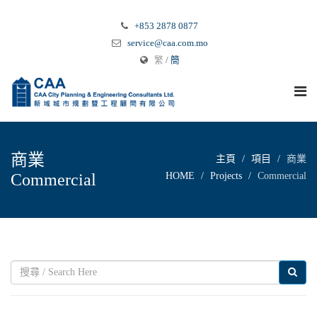
+853 2878 0877
service@caa.com.mo
繁
/
簡
商業
主頁
項目
商業
Commercial
HOME
Projects
Commercial