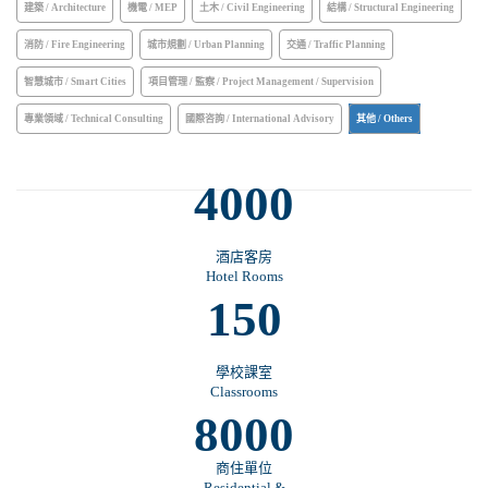
建築 / Architecture
機電 / MEP
土木 / Civil Engineering
結構 / Structural Engineering
消防 / Fire Engineering
城市規劃 / Urban Planning
交通 / Traffic Planning
智慧城市 / Smart Cities
項目管理 / 監察 / Project Management / Supervision
專業領域 / Technical Consulting
國際咨詢 / International Advisory
其他 / Others
4000
酒店客房
Hotel Rooms
150
學校課室
Classrooms
8000
商住單位
Residential &