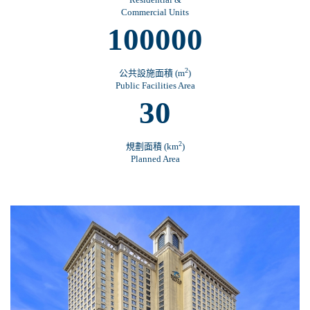
Commercial Units
100000
2
公共設施面積 (m
)
Public Facilities Area
30
2
規劃面積 (km
)
Planned Area