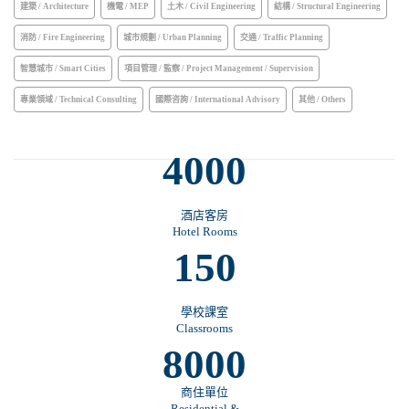
建築 / Architecture
機電 / MEP
土木 / Civil Engineering
結構 / Structural Engineering
消防 / Fire Engineering
城市規劃 / Urban Planning
交通 / Traffic Planning
智慧城市 / Smart Cities
項目管理 / 監察 / Project Management / Supervision
專業領域 / Technical Consulting
國際咨詢 / International Advisory
其他 / Others
4000
酒店客房
Hotel Rooms
150
學校課室
Classrooms
8000
商住單位
Residential &