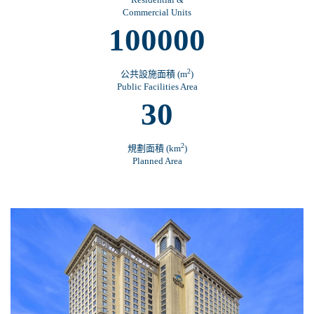
Commercial Units
100000
2
公共設施面積 (m
)
Public Facilities Area
30
2
規劃面積 (km
)
Planned Area