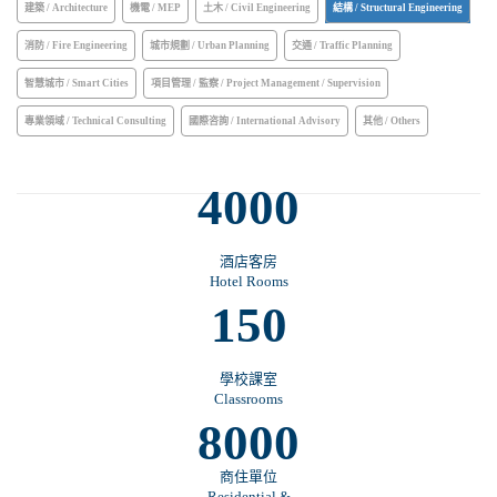
建築 / Architecture
機電 / MEP
土木 / Civil Engineering
結構 / Structural Engineering
消防 / Fire Engineering
城市規劃 / Urban Planning
交通 / Traffic Planning
智慧城市 / Smart Cities
項目管理 / 監察 / Project Management / Supervision
專業領域 / Technical Consulting
國際咨詢 / International Advisory
其他 / Others
4000
酒店客房
Hotel Rooms
150
學校課室
Classrooms
8000
商住單位
Residential &