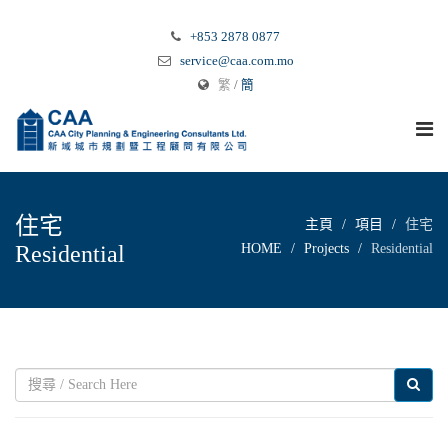
+853 2878 0877
service@caa.com.mo
繁
/
簡
住宅
主頁
項目
住宅
Residential
HOME
Projects
Residential