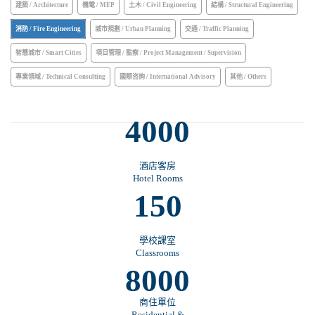
建築 / Architecture
機電 / MEP
土木 / Civil Engineering
結構 / Structural Engineering
消防 / Fire Engineering
城市規劃 / Urban Planning
交通 / Traffic Planning
智慧城市 / Smart Cities
項目管理 / 監察 / Project Management / Supervision
專業領域 / Technical Consulting
國際咨詢 / International Advisory
其他 / Others
4000
酒店客房
Hotel Rooms
150
學校課室
Classrooms
8000
商住單位
Residential &