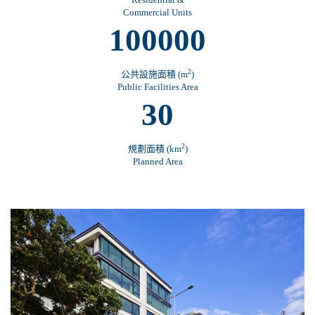
Commercial Units
100000
2
公共設施面積 (m
)
Public Facilities Area
30
2
規劃面積 (km
)
Planned Area