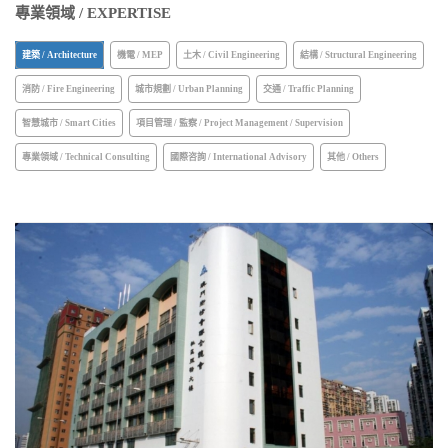
專業領域 / EXPERTISE
建築 / Architecture
機電 / MEP
土木 / Civil Engineering
結構 / Structural Engineering
消防 / Fire Engineering
城市規劃 / Urban Planning
交通 / Traffic Planning
智慧城市 / Smart Cities
項目管理 / 監察 / Project Management / Supervision
專業領域 / Technical Consulting
國際咨詢 / International Advisory
其他 / Others